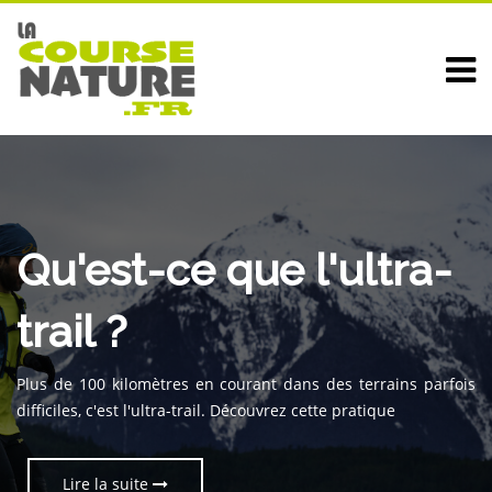
Choisir ses chaussures
Qu'est-ce que l'ultra-
Tout savoir sur les
de trail
trail ?
trails blancs
Terrains différents, denivelé,... Pour pratiquer le trail, il faut
Plus de 100 kilomètres en courant dans des terrains parfois
Pourquoi ne pas pimenter la pratique du trail avec un peu de
des chaussures adaptées. Suivez nos conseils pour vous
difficiles, c'est l'ultra-trail. Découvrez cette pratique
neige ?
équiper
Lire la suite
Lire la suite